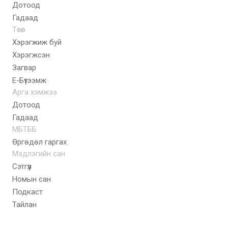
Дотоод
Гадаад
Төсөл
Хэрэгжиж буй
Хэрэгжсэн
Загвар
E-Бүтээмж
Арга хэмжээ
Дотоод
Гадаад
МБТББ
Өргөдөл гаргах
Мэдлэгийн сан
Сэтгүүл
Номын сан
Подкаст
Тайлан