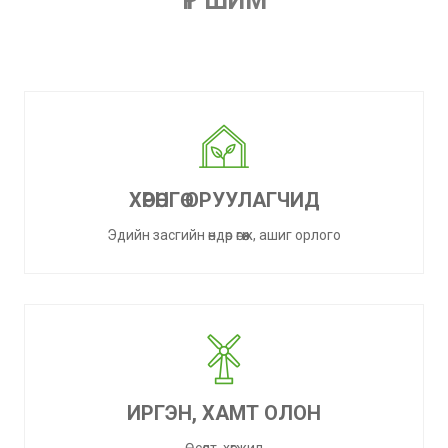
ҮР ШИМ
ХӨРӨНГӨ ОРУУЛАГЧИД
Эдийн засгийн өндөр өгөөж, ашиг орлого
ИРГЭН, ХАМТ ОЛОН