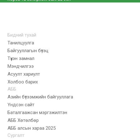
Бидний тухай
Танилцуулга
Байгууллагын бүтэц
Түүхэн замнал
Мэндчилгээ
Асуулт хариулт
Холбоо барих
АББ
Азийн бүтээмжийн байгууллага
Үндсэн сайт
Баталгаажсан мэргэжилтэн
АББ Хөтөлбөр
AББ алсын хараа 2025
Сургалт