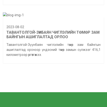
2023-08-02
ТАВАНТОЛГОЙ-ЗҮҮНБАЯН ЧИГЛЭЛИЙН ТӨМӨР ЗАМ
БАЙНГЫН АШИГЛАЛТАД ОРЛОО
Тавантолгой-Зүүнбаян чиглэлийн төмөр зам байнгын
ашиглалтад орсноор үндэсний төмөр замын сүлжээг 416,1
километрээр өргөтгөжээ.