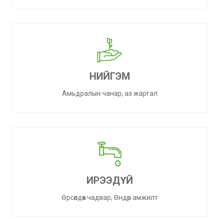
НИЙГЭМ
Амьдралын чанар, аз жаргал
ИРЭЭДҮЙ
Өрсөлдөх чадвар, Өндөр амжилт