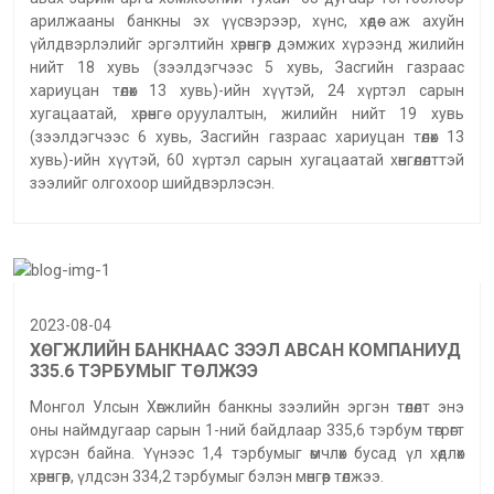
арилжааны банкны эх үүсвэрээр, хүнс, хөдөө аж ахуйн
үйлдвэрлэлийг эргэлтийн хөрөнгөөр дэмжих хүрээнд жилийн
нийт 18 хувь (зээлдэгчээс 5 хувь, Засгийн газраас
хариуцан төлөх 13 хувь)-ийн хүүтэй, 24 хүртэл сарын
хугацаатай, хөрөнгө оруулалтын, жилийн нийт 19 хувь
(зээлдэгчээс 6 хувь, Засгийн газраас хариуцан төлөх 13
хувь)-ийн хүүтэй, 60 хүртэл сарын хугацаатай хөнгөлөлттэй
зээлийг олгохоор шийдвэрлэсэн.
2023-08-04
ХӨГЖЛИЙН БАНКНААС ЗЭЭЛ АВСАН КОМПАНИУД
335.6 ТЭРБУМЫГ ТӨЛЖЭЭ
Монгол Улсын Хөгжлийн банкны зээлийн эргэн төлөлт энэ
оны наймдугаар сарын 1-ний байдлаар 335,6 тэрбум төгрөгт
хүрсэн байна. Үүнээс 1,4 тэрбумыг өмчлөх бусад үл хөдлөх
хөрөнгөөр, үлдсэн 334,2 тэрбумыг бэлэн мөнгөөр төлжээ.