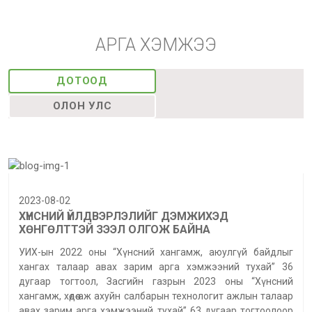
АРГА ХЭМЖЭЭ
ДОТООД
ОЛОН УЛС
2023-08-02
ХҮНСНИЙ ҮЙЛДВЭРЛЭЛИЙГ ДЭМЖИХЭД
ХӨНГӨЛТТЭЙ ЗЭЭЛ ОЛГОЖ БАЙНА
УИХ-ын 2022 оны “Хүнсний хангамж, аюулгүй байдлыг
хангах талаар авах зарим арга хэмжээний тухай” 36
дугаар тогтоол, Засгийн газрын 2023 оны “Хүнсний
хангамж, хөдөө аж ахуйн салбарын технологит ажлын талаар
авах зарим арга хэмжээний тухай” 63 дугаар тогтоолоор