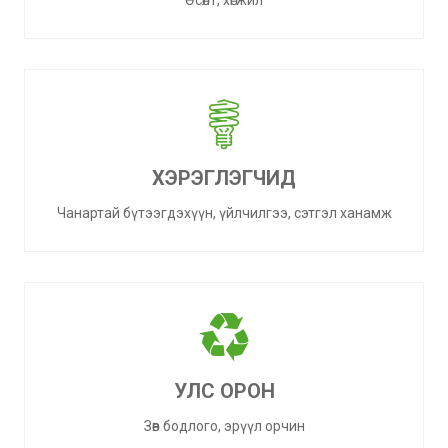
Өсөлт, хөгжил
ХЭРЭГЛЭГЧИД
Чанартай бүтээгдэхүүн, үйлчилгээ, сэтгэл ханамж
УЛС ОРОН
Зөв бодлого, эрүүл орчин