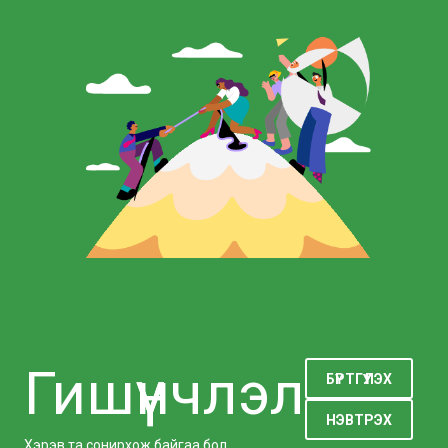
Гишүүнчлэл
БҮРТГҮҮЛЭХ
НЭВТРЭХ
Хэрэв та сонирхож байгаа бол