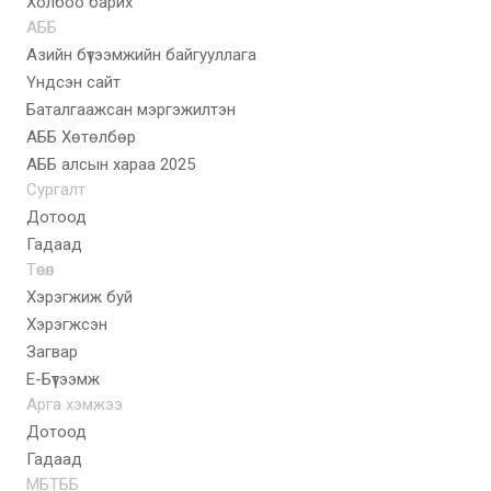
Холбоо барих
АББ
Азийн бүтээмжийн байгууллага
Үндсэн сайт
Баталгаажсан мэргэжилтэн
АББ Хөтөлбөр
AББ алсын хараа 2025
Сургалт
Дотоод
Гадаад
Төсөл
Хэрэгжиж буй
Хэрэгжсэн
Загвар
E-Бүтээмж
Арга хэмжээ
Дотоод
Гадаад
МБТББ