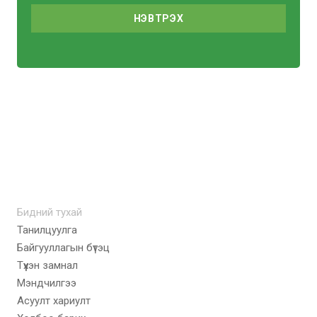
Бидний тухай
Танилцуулга
Байгууллагын бүтэц
Түүхэн замнал
Мэндчилгээ
Асуулт хариулт