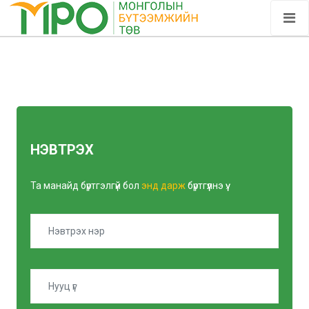
НЭВТРЭХ
Та манайд бүртгэлгүй бол
энд дарж
бүртгүүлнэ үү.