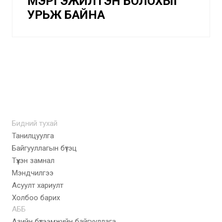
МЭРГЭЖИЛТЭН БОЛОХЫГ
УРЬЖ БАЙНА
Бидний тухай
Танилцуулга
Байгууллагын бүтэц
Түүхэн замнал
Мэндчилгээ
Асуулт хариулт
Холбоо барих
АББ
Азийн бүтээмжийн байгууллага