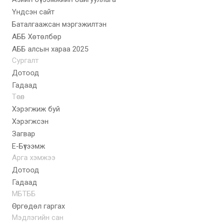
Үндсэн сайт
Баталгаажсан мэргэжилтэн
АББ Хөтөлбөр
AББ алсын хараа 2025
Сургалт
Дотоод
Гадаад
Төсөл
Хэрэгжиж буй
Хэрэгжсэн
Загвар
E-Бүтээмж
Арга хэмжээ
Дотоод
Гадаад
МБТББ
Өргөдөл гаргах
Мэдлэгийн сан