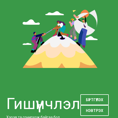
Гишүүнчлэл
БҮРТГҮҮЛЭХ
НЭВТРЭХ
Хэрэв та сонирхож байгаа бол