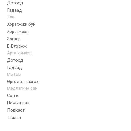
Дотоод
Гадаад
Төсөл
Хэрэгжиж буй
Хэрэгжсэн
Загвар
E-Бүтээмж
Арга хэмжээ
Дотоод
Гадаад
МБТББ
Өргөдөл гаргах
Мэдлэгийн сан
Сэтгүүл
Номын сан
Подкаст
Тайлан