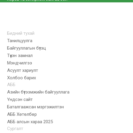
Бидний тухай
Танилцуулга
Байгууллагын бүтэц
Түүхэн замнал
Мэндчилгээ
Асуулт хариулт
Холбоо барих
АББ
Азийн бүтээмжийн байгууллага
Үндсэн сайт
Баталгаажсан мэргэжилтэн
АББ Хөтөлбөр
AББ алсын хараа 2025
Сургалт