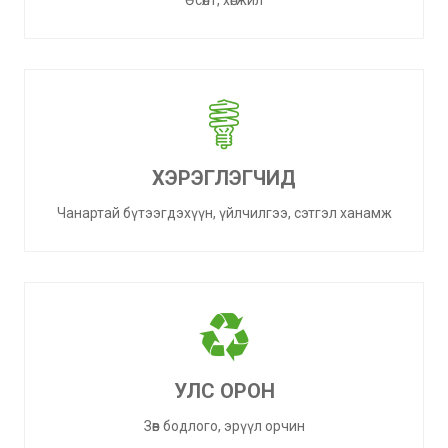
Өсөлт, хөгжил
ХЭРЭГЛЭГЧИД
Чанартай бүтээгдэхүүн, үйлчилгээ, сэтгэл ханамж
УЛС ОРОН
Зөв бодлого, эрүүл орчин