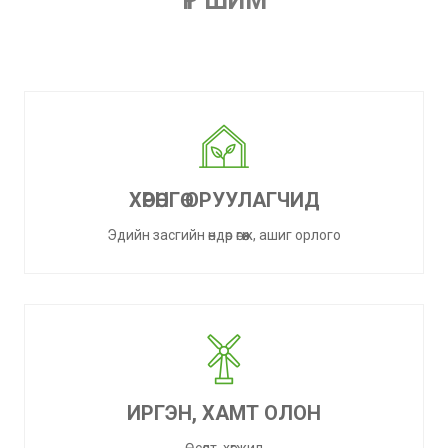
ҮР ШИМ
ХӨРӨНГӨ ОРУУЛАГЧИД
Эдийн засгийн өндөр өгөөж, ашиг орлого
ИРГЭН, ХАМТ ОЛОН