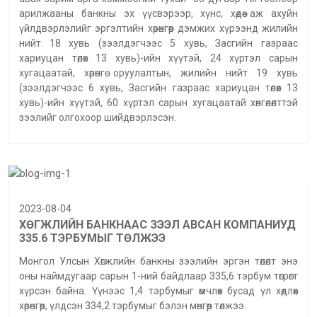
арилжааны банкны эх үүсвэрээр, хүнс, хөдөө аж ахуйн
үйлдвэрлэлийг эргэлтийн хөрөнгөөр дэмжих хүрээнд жилийн
нийт 18 хувь (зээлдэгчээс 5 хувь, Засгийн газраас
хариуцан төлөх 13 хувь)-ийн хүүтэй, 24 хүртэл сарын
хугацаатай, хөрөнгө оруулалтын, жилийн нийт 19 хувь
(зээлдэгчээс 6 хувь, Засгийн газраас хариуцан төлөх 13
хувь)-ийн хүүтэй, 60 хүртэл сарын хугацаатай хөнгөлөлттэй
зээлийг олгохоор шийдвэрлэсэн.
2023-08-04
ХӨГЖЛИЙН БАНКНААС ЗЭЭЛ АВСАН КОМПАНИУД
335.6 ТЭРБУМЫГ ТӨЛЖЭЭ
Монгол Улсын Хөгжлийн банкны зээлийн эргэн төлөлт энэ
оны наймдугаар сарын 1-ний байдлаар 335,6 тэрбум төгрөгт
хүрсэн байна. Үүнээс 1,4 тэрбумыг өмчлөх бусад үл хөдлөх
хөрөнгөөр, үлдсэн 334,2 тэрбумыг бэлэн мөнгөөр төлжээ.