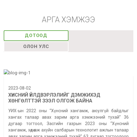
АРГА ХЭМЖЭЭ
ДОТООД
ОЛОН УЛС
2023-08-02
ХҮНСНИЙ ҮЙЛДВЭРЛЭЛИЙГ ДЭМЖИХЭД
ХӨНГӨЛТТЭЙ ЗЭЭЛ ОЛГОЖ БАЙНА
УИХ-ын 2022 оны “Хүнсний хангамж, аюулгүй байдлыг
хангах талаар авах зарим арга хэмжээний тухай” 36
дугаар тогтоол, Засгийн газрын 2023 оны “Хүнсний
хангамж, хөдөө аж ахуйн салбарын технологит ажлын талаар
авах зарим арга хэмжээний тухай” 63 дугаар тогтоолоор