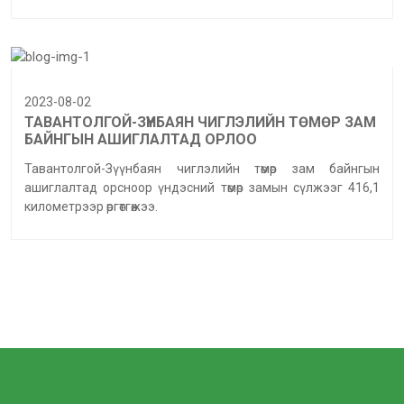
2023-08-02
ТАВАНТОЛГОЙ-ЗҮҮНБАЯН ЧИГЛЭЛИЙН ТӨМӨР ЗАМ
БАЙНГЫН АШИГЛАЛТАД ОРЛОО
Тавантолгой-Зүүнбаян чиглэлийн төмөр зам байнгын
ашиглалтад орсноор үндэсний төмөр замын сүлжээг 416,1
километрээр өргөтгөжээ.