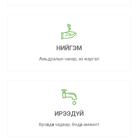
НИЙГЭМ
Амьдралын чанар, аз жаргал
ИРЭЭДҮЙ
Өрсөлдөх чадвар, Өндөр амжилт