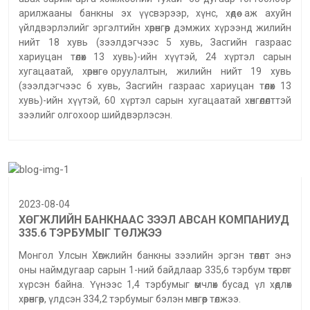
арилжааны банкны эх үүсвэрээр, хүнс, хөдөө аж ахуйн
үйлдвэрлэлийг эргэлтийн хөрөнгөөр дэмжих хүрээнд жилийн
нийт 18 хувь (зээлдэгчээс 5 хувь, Засгийн газраас
хариуцан төлөх 13 хувь)-ийн хүүтэй, 24 хүртэл сарын
хугацаатай, хөрөнгө оруулалтын, жилийн нийт 19 хувь
(зээлдэгчээс 6 хувь, Засгийн газраас хариуцан төлөх 13
хувь)-ийн хүүтэй, 60 хүртэл сарын хугацаатай хөнгөлөлттэй
зээлийг олгохоор шийдвэрлэсэн.
2023-08-04
ХӨГЖЛИЙН БАНКНААС ЗЭЭЛ АВСАН КОМПАНИУД
335.6 ТЭРБУМЫГ ТӨЛЖЭЭ
Монгол Улсын Хөгжлийн банкны зээлийн эргэн төлөлт энэ
оны наймдугаар сарын 1-ний байдлаар 335,6 тэрбум төгрөгт
хүрсэн байна. Үүнээс 1,4 тэрбумыг өмчлөх бусад үл хөдлөх
хөрөнгөөр, үлдсэн 334,2 тэрбумыг бэлэн мөнгөөр төлжээ.