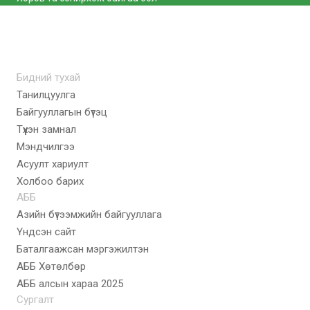
Бидний тухай
Танилцуулга
Байгууллагын бүтэц
Түүхэн замнал
Мэндчилгээ
Асуулт хариулт
Холбоо барих
АББ
Азийн бүтээмжийн байгууллага
Үндсэн сайт
Баталгаажсан мэргэжилтэн
АББ Хөтөлбөр
AББ алсын хараа 2025
Сургалт