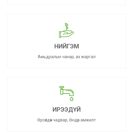
НИЙГЭМ
Амьдралын чанар, аз жаргал
ИРЭЭДҮЙ
Өрсөлдөх чадвар, Өндөр амжилт