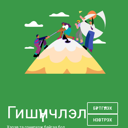
Гишүүнчлэл
БҮРТГҮҮЛЭХ
НЭВТРЭХ
Хэрэв та сонирхож байгаа бол