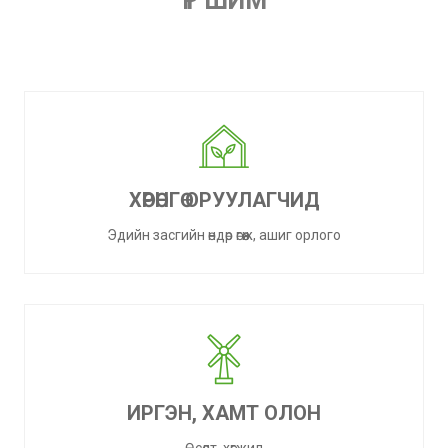
ҮР ШИМ
ХӨРӨНГӨ ОРУУЛАГЧИД
Эдийн засгийн өндөр өгөөж, ашиг орлого
ИРГЭН, ХАМТ ОЛОН