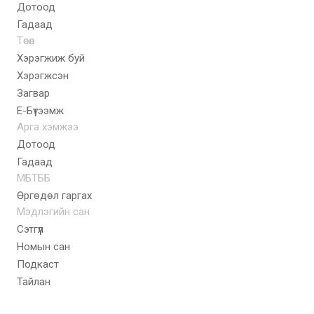
Дотоод
Гадаад
Төсөл
Хэрэгжиж буй
Хэрэгжсэн
Загвар
E-Бүтээмж
Арга хэмжээ
Дотоод
Гадаад
МБТББ
Өргөдөл гаргах
Мэдлэгийн сан
Сэтгүүл
Номын сан
Подкаст
Тайлан