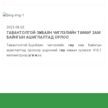
2023-08-02
ТАВАНТОЛГОЙ-ЗҮҮНБАЯН ЧИГЛЭЛИЙН ТӨМӨР ЗАМ
БАЙНГЫН АШИГЛАЛТАД ОРЛОО
Тавантолгой-Зүүнбаян чиглэлийн төмөр зам байнгын
ашиглалтад орсноор үндэсний төмөр замын сүлжээг 416,1
километрээр өргөтгөжээ.