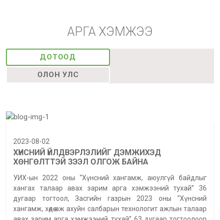
АРГА ХЭМЖЭЭ
ДОТООД
ОЛОН УЛС
2023-08-02
ХҮНСНИЙ ҮЙЛДВЭРЛЭЛИЙГ ДЭМЖИХЭД
ХӨНГӨЛТТЭЙ ЗЭЭЛ ОЛГОЖ БАЙНА
УИХ-ын 2022 оны “Хүнсний хангамж, аюулгүй байдлыг
хангах талаар авах зарим арга хэмжээний тухай” 36
дугаар тогтоол, Засгийн газрын 2023 оны “Хүнсний
хангамж, хөдөө аж ахуйн салбарын технологит ажлын талаар
авах зарим арга хэмжээний тухай” 63 дугаар тогтоолоор