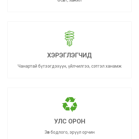
Өсөлт, хөгжил
ХЭРЭГЛЭГЧИД
Чанартай бүтээгдэхүүн, үйлчилгээ, сэтгэл ханамж
УЛС ОРОН
Зөв бодлого, эрүүл орчин