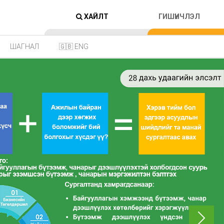
ХАЙЛТ
ГИШҮҮНЧЛЭЛ
ШАГНАЛ
🇬🇧 ENG