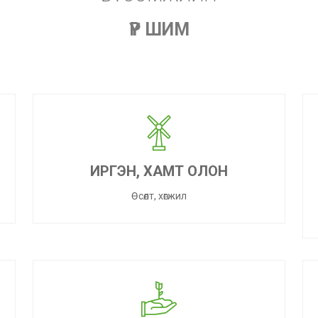
ҮР ШИМ
ИРГЭН, ХАМТ ОЛОН
Өсөлт, хөгжил