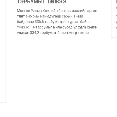
ТЭРБУМЫГ ТӨЛЖЭЭ
Монгол Улсын Хөгжлийн банкны зээлийн эргэн
төлөлт энэ оны наймдугаар сарын 1-ний
байдлаар 335,6 тэрбум төгрөгт хүрсэн байна.
Үүнээс 1,4 тэрбумыг өмчлөх бусад үл хөдлөх хөрөнгөөр,
үлдсэн 334,2 тэрбумыг бэлэн мөнгөөр төлжээ.