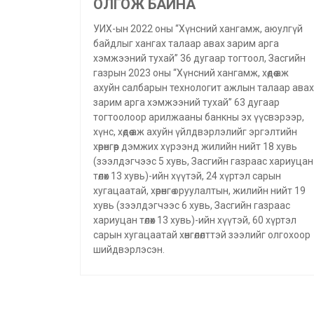
ОЛГОЖ БАЙНА
УИХ-ын 2022 оны “Хүнсний хангамж, аюулгүй
байдлыг хангах талаар авах зарим арга
хэмжээний тухай” 36 дугаар тогтоол, Засгийн
газрын 2023 оны “Хүнсний хангамж, хөдөө аж
ахуйн салбарын технологит ажлын талаар авах
зарим арга хэмжээний тухай” 63 дугаар
тогтоолоор арилжааны банкны эх үүсвэрээр,
хүнс, хөдөө аж ахуйн үйлдвэрлэлийг эргэлтийн
хөрөнгөөр дэмжих хүрээнд жилийн нийт 18 хувь
(зээлдэгчээс 5 хувь, Засгийн газраас хариуцан
төлөх 13 хувь)-ийн хүүтэй, 24 хүртэл сарын
хугацаатай, хөрөнгө оруулалтын, жилийн нийт 19
хувь (зээлдэгчээс 6 хувь, Засгийн газраас
хариуцан төлөх 13 хувь)-ийн хүүтэй, 60 хүртэл
сарын хугацаатай хөнгөлөлттэй зээлийг олгохоор
шийдвэрлэсэн.