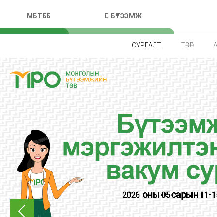
МБТББ
E-БҮТЭЭМЖ
СУРГАЛТ
ТӨСӨЛ