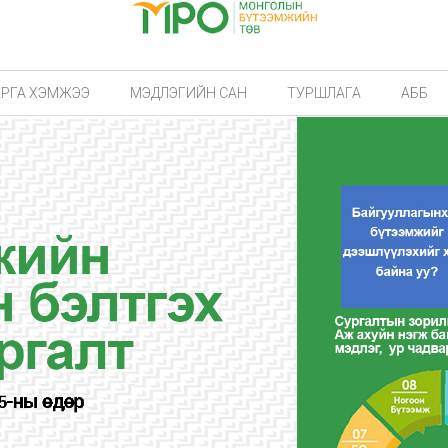
АРГА ХЭМЖЭЭ
МЭДЛЭГИЙН САН
ТУРШЛАГА
АББ