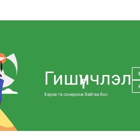
Гишүүнчлэл
Хэрэв та сонирхож байгаа бол