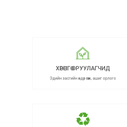
ХӨРӨНГӨ ОРУУЛАГЧИД
Эдийн засгийн өндөр өгөөж, ашиг орлого