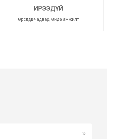
ИРЭЭДҮЙ
Өрсөлдөх чадвар, Өндөр амжилт