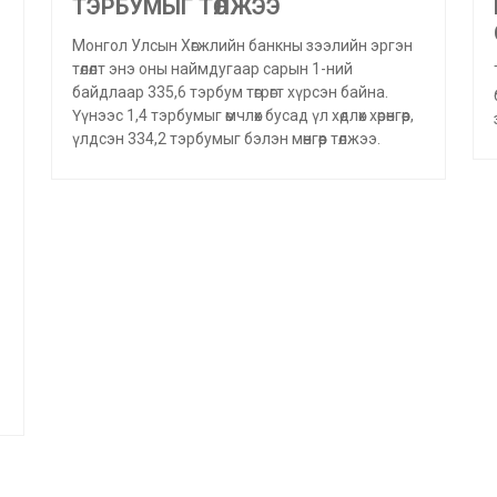
ТЭРБУМЫГ ТӨЛЖЭЭ
Монгол Улсын Хөгжлийн банкны зээлийн эргэн
төлөлт энэ оны наймдугаар сарын 1-ний
байдлаар 335,6 тэрбум төгрөгт хүрсэн байна.
Үүнээс 1,4 тэрбумыг өмчлөх бусад үл хөдлөх хөрөнгөөр,
үлдсэн 334,2 тэрбумыг бэлэн мөнгөөр төлжээ.