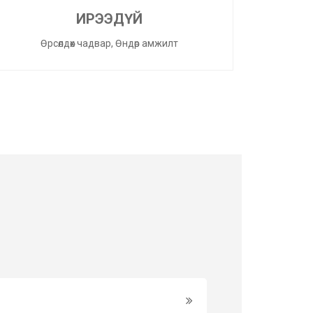
ИРЭЭДҮЙ
Өрсөлдөх чадвар, Өндөр амжилт