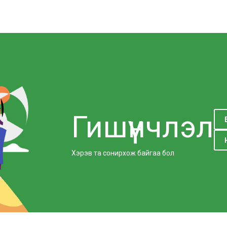
Гишүүнчлэл
Хэрэв та сонирхож байгаа бол