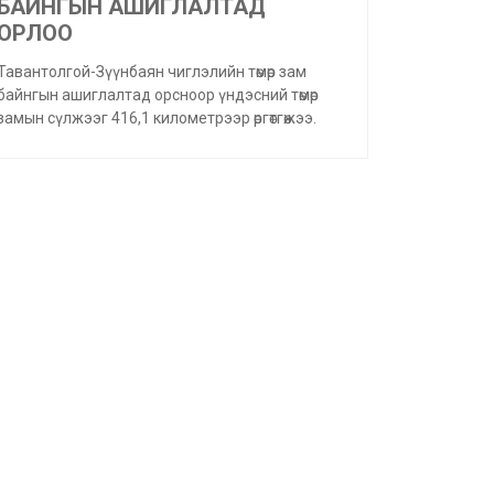
БАЙНГЫН АШИГЛАЛТАД
ОРЛОО
Тавантолгой-Зүүнбаян чиглэлийн төмөр зам
байнгын ашиглалтад орсноор үндэсний төмөр
замын сүлжээг 416,1 километрээр өргөтгөжээ.