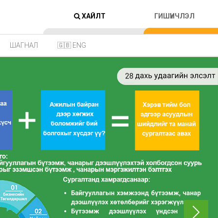
ХАЙЛТ
ГИШҮҮНЧЛЭЛ
ШАГНАЛ
🇬🇧 ENG