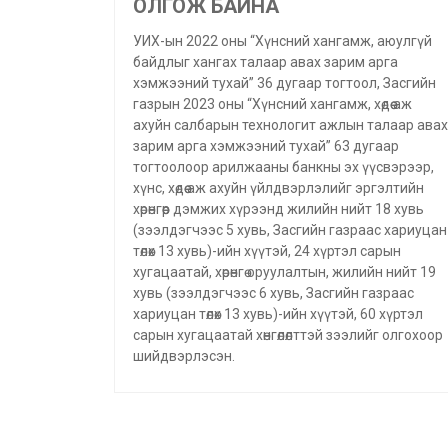
ОЛГОЖ БАЙНА
УИХ-ын 2022 оны “Хүнсний хангамж, аюулгүй
байдлыг хангах талаар авах зарим арга
хэмжээний тухай” 36 дугаар тогтоол, Засгийн
газрын 2023 оны “Хүнсний хангамж, хөдөө аж
ахуйн салбарын технологит ажлын талаар авах
зарим арга хэмжээний тухай” 63 дугаар
тогтоолоор арилжааны банкны эх үүсвэрээр,
хүнс, хөдөө аж ахуйн үйлдвэрлэлийг эргэлтийн
хөрөнгөөр дэмжих хүрээнд жилийн нийт 18 хувь
(зээлдэгчээс 5 хувь, Засгийн газраас хариуцан
төлөх 13 хувь)-ийн хүүтэй, 24 хүртэл сарын
хугацаатай, хөрөнгө оруулалтын, жилийн нийт 19
хувь (зээлдэгчээс 6 хувь, Засгийн газраас
хариуцан төлөх 13 хувь)-ийн хүүтэй, 60 хүртэл
сарын хугацаатай хөнгөлөлттэй зээлийг олгохоор
шийдвэрлэсэн.