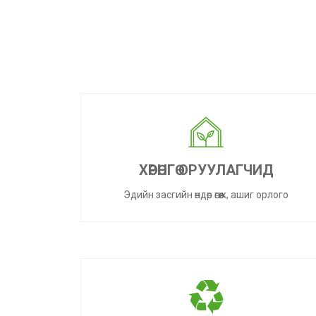
ХӨРӨНГӨ ОРУУЛАГЧИД
Эдийн засгийн өндөр өгөөж, ашиг орлого