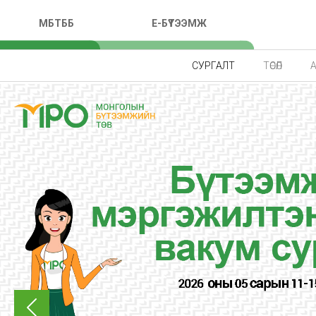
МБТББ
E-БҮТЭЭМЖ
СУРГАЛТ
ТӨСӨЛ