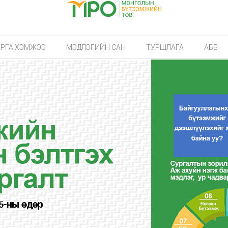
АРГА ХЭМЖЭЭ
МЭДЛЭГИЙН САН
ТУРШЛАГА
АББ