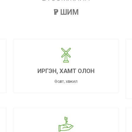
ҮР ШИМ
ИРГЭН, ХАМТ ОЛОН
Өсөлт, хөгжил