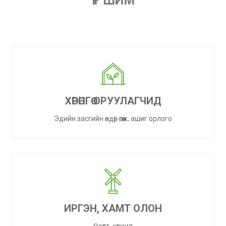
ҮР ШИМ
ХӨРӨНГӨ ОРУУЛАГЧИД
Эдийн засгийн өндөр өгөөж, ашиг орлого
ИРГЭН, ХАМТ ОЛОН