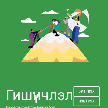
Гишүүнчлэл
БҮРТГҮҮЛЭХ
НЭВТРЭХ
Хэрэв та сонирхож байгаа бол