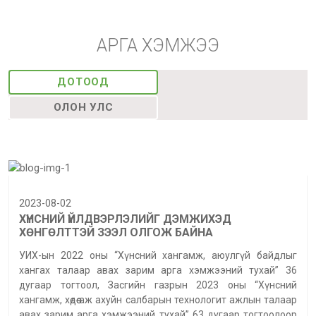
АРГА ХЭМЖЭЭ
ДОТООД
ОЛОН УЛС
2023-08-02
ХҮНСНИЙ ҮЙЛДВЭРЛЭЛИЙГ ДЭМЖИХЭД
ХӨНГӨЛТТЭЙ ЗЭЭЛ ОЛГОЖ БАЙНА
УИХ-ын 2022 оны “Хүнсний хангамж, аюулгүй байдлыг
хангах талаар авах зарим арга хэмжээний тухай” 36
дугаар тогтоол, Засгийн газрын 2023 оны “Хүнсний
хангамж, хөдөө аж ахуйн салбарын технологит ажлын талаар
авах зарим арга хэмжээний тухай” 63 дугаар тогтоолоор