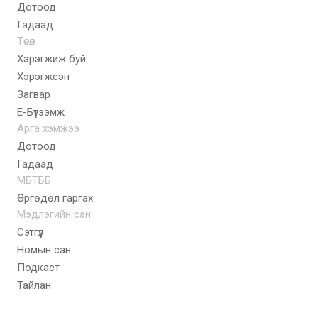
Дотоод
Гадаад
Төсөл
Хэрэгжиж буй
Хэрэгжсэн
Загвар
E-Бүтээмж
Арга хэмжээ
Дотоод
Гадаад
МБТББ
Өргөдөл гаргах
Мэдлэгийн сан
Сэтгүүл
Номын сан
Подкаст
Тайлан