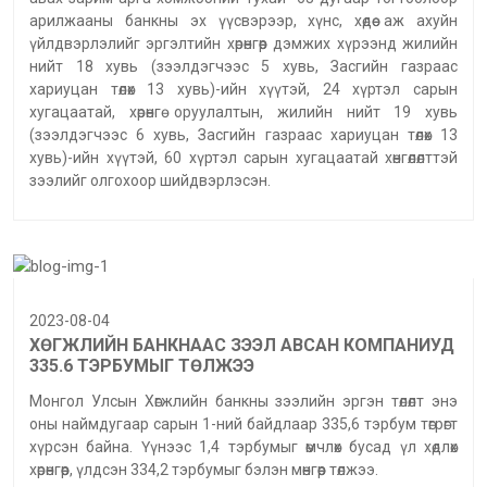
арилжааны банкны эх үүсвэрээр, хүнс, хөдөө аж ахуйн
үйлдвэрлэлийг эргэлтийн хөрөнгөөр дэмжих хүрээнд жилийн
нийт 18 хувь (зээлдэгчээс 5 хувь, Засгийн газраас
хариуцан төлөх 13 хувь)-ийн хүүтэй, 24 хүртэл сарын
хугацаатай, хөрөнгө оруулалтын, жилийн нийт 19 хувь
(зээлдэгчээс 6 хувь, Засгийн газраас хариуцан төлөх 13
хувь)-ийн хүүтэй, 60 хүртэл сарын хугацаатай хөнгөлөлттэй
зээлийг олгохоор шийдвэрлэсэн.
2023-08-04
ХӨГЖЛИЙН БАНКНААС ЗЭЭЛ АВСАН КОМПАНИУД
335.6 ТЭРБУМЫГ ТӨЛЖЭЭ
Монгол Улсын Хөгжлийн банкны зээлийн эргэн төлөлт энэ
оны наймдугаар сарын 1-ний байдлаар 335,6 тэрбум төгрөгт
хүрсэн байна. Үүнээс 1,4 тэрбумыг өмчлөх бусад үл хөдлөх
хөрөнгөөр, үлдсэн 334,2 тэрбумыг бэлэн мөнгөөр төлжээ.