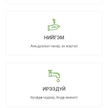
НИЙГЭМ
Амьдралын чанар, аз жаргал
ИРЭЭДҮЙ
Өрсөлдөх чадвар, Өндөр амжилт