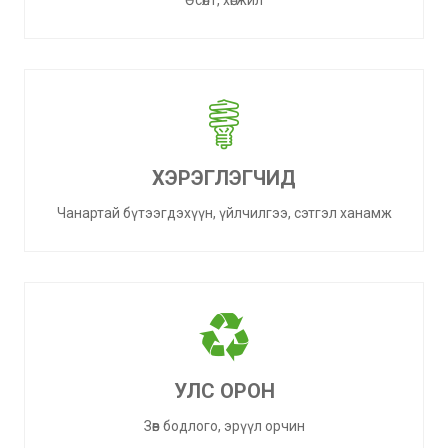
Өсөлт, хөгжил
ХЭРЭГЛЭГЧИД
Чанартай бүтээгдэхүүн, үйлчилгээ, сэтгэл ханамж
УЛС ОРОН
Зөв бодлого, эрүүл орчин