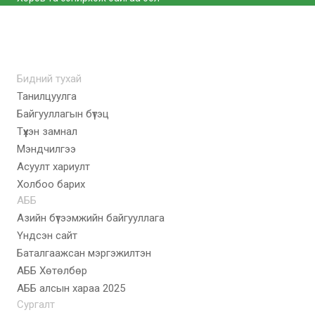
Бидний тухай
Танилцуулга
Байгууллагын бүтэц
Түүхэн замнал
Мэндчилгээ
Асуулт хариулт
Холбоо барих
АББ
Азийн бүтээмжийн байгууллага
Үндсэн сайт
Баталгаажсан мэргэжилтэн
АББ Хөтөлбөр
AББ алсын хараа 2025
Сургалт