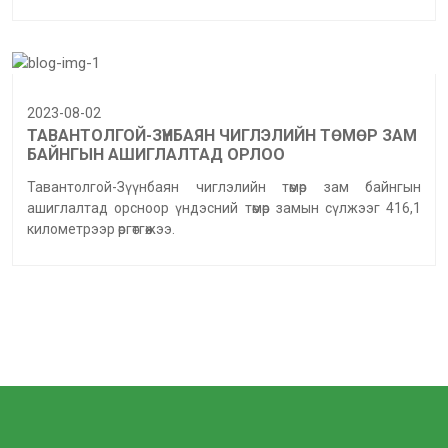
2023-08-02
ТАВАНТОЛГОЙ-ЗҮҮНБАЯН ЧИГЛЭЛИЙН ТӨМӨР ЗАМ
БАЙНГЫН АШИГЛАЛТАД ОРЛОО
Тавантолгой-Зүүнбаян чиглэлийн төмөр зам байнгын
ашиглалтад орсноор үндэсний төмөр замын сүлжээг 416,1
километрээр өргөтгөжээ.