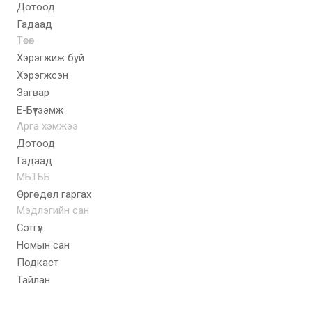
Дотоод
Гадаад
Төсөл
Хэрэгжиж буй
Хэрэгжсэн
Загвар
E-Бүтээмж
Арга хэмжээ
Дотоод
Гадаад
МБТББ
Өргөдөл гаргах
Мэдлэгийн сан
Сэтгүүл
Номын сан
Подкаст
Тайлан