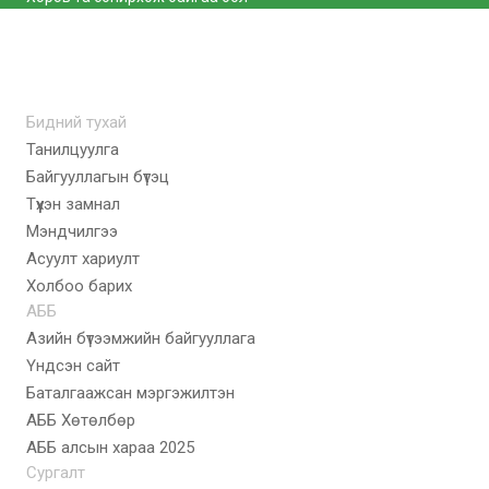
Бидний тухай
Танилцуулга
Байгууллагын бүтэц
Түүхэн замнал
Мэндчилгээ
Асуулт хариулт
Холбоо барих
АББ
Азийн бүтээмжийн байгууллага
Үндсэн сайт
Баталгаажсан мэргэжилтэн
АББ Хөтөлбөр
AББ алсын хараа 2025
Сургалт