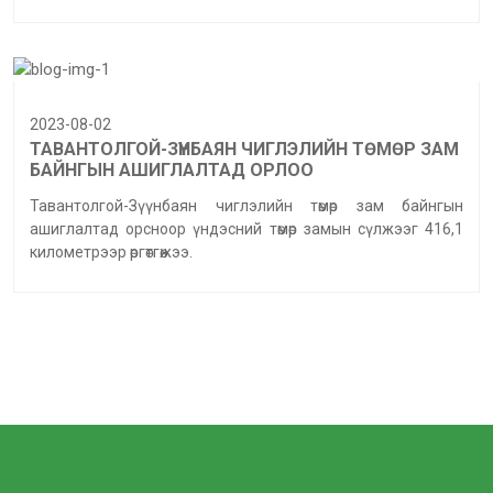
2023-08-02
ТАВАНТОЛГОЙ-ЗҮҮНБАЯН ЧИГЛЭЛИЙН ТӨМӨР ЗАМ
БАЙНГЫН АШИГЛАЛТАД ОРЛОО
Тавантолгой-Зүүнбаян чиглэлийн төмөр зам байнгын
ашиглалтад орсноор үндэсний төмөр замын сүлжээг 416,1
километрээр өргөтгөжээ.