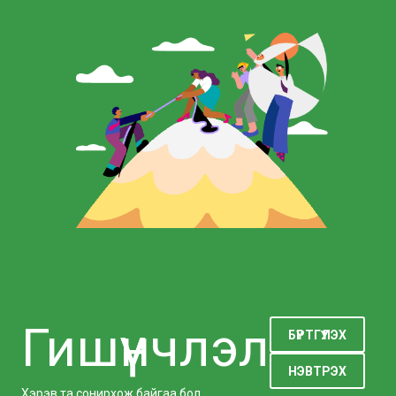
Гишүүнчлэл
БҮРТГҮҮЛЭХ
НЭВТРЭХ
Хэрэв та сонирхож байгаа бол