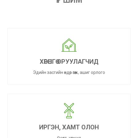
ҮР ШИМ
ХӨРӨНГӨ ОРУУЛАГЧИД
Эдийн засгийн өндөр өгөөж, ашиг орлого
ИРГЭН, ХАМТ ОЛОН