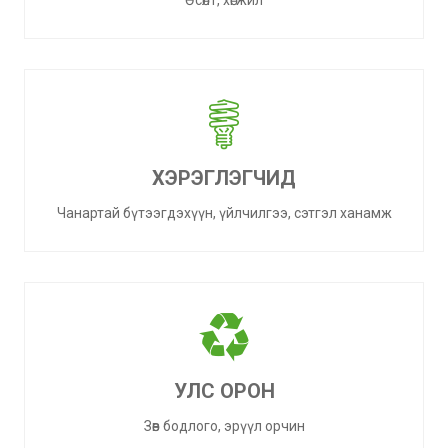
Өсөлт, хөгжил
ХЭРЭГЛЭГЧИД
Чанартай бүтээгдэхүүн, үйлчилгээ, сэтгэл ханамж
УЛС ОРОН
Зөв бодлого, эрүүл орчин