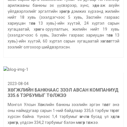
арилжааны банкны эх үүсвэрээр, хүнс, хөдөө аж ахуйн
үйлдвэрлэлийг эргэлтийн хөрөнгөөр дэмжих хүрээнд жилийн
нийт 18 хувь (зээлдэгчээс 5 хувь, Засгийн газраас
хариуцан төлөх 13 хувь)-ийн хүүтэй, 24 хүртэл сарын
хугацаатай, хөрөнгө оруулалтын, жилийн нийт 19 хувь
(зээлдэгчээс 6 хувь, Засгийн газраас хариуцан төлөх 13
хувь)-ийн хүүтэй, 60 хүртэл сарын хугацаатай хөнгөлөлттэй
зээлийг олгохоор шийдвэрлэсэн.
2023-08-04
ХӨГЖЛИЙН БАНКНААС ЗЭЭЛ АВСАН КОМПАНИУД
335.6 ТЭРБУМЫГ ТӨЛЖЭЭ
Монгол Улсын Хөгжлийн банкны зээлийн эргэн төлөлт энэ
оны наймдугаар сарын 1-ний байдлаар 335,6 тэрбум төгрөгт
хүрсэн байна. Үүнээс 1,4 тэрбумыг өмчлөх бусад үл хөдлөх
хөрөнгөөр, үлдсэн 334,2 тэрбумыг бэлэн мөнгөөр төлжээ.