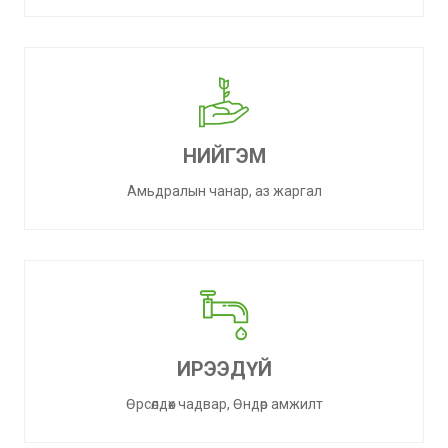
НИЙГЭМ
Амьдралын чанар, аз жаргал
ИРЭЭДҮЙ
Өрсөлдөх чадвар, Өндөр амжилт