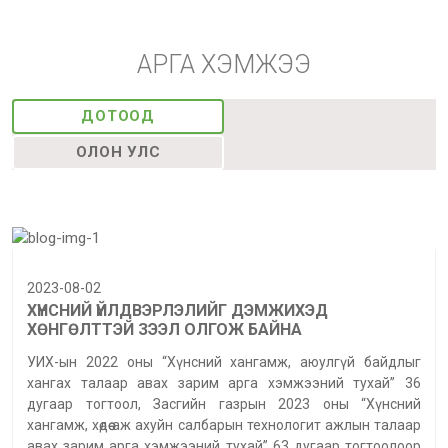
АРГА ХЭМЖЭЭ
ДОТООД
ОЛОН УЛС
2023-08-02
ХҮНСНИЙ ҮЙЛДВЭРЛЭЛИЙГ ДЭМЖИХЭД
ХӨНГӨЛТТЭЙ ЗЭЭЛ ОЛГОЖ БАЙНА
УИХ-ын 2022 оны “Хүнсний хангамж, аюулгүй байдлыг
хангах талаар авах зарим арга хэмжээний тухай” 36
дугаар тогтоол, Засгийн газрын 2023 оны “Хүнсний
хангамж, хөдөө аж ахуйн салбарын технологит ажлын талаар
авах зарим арга хэмжээний тухай” 63 дугаар тогтоолоор