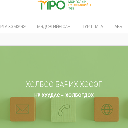
АРГА ХЭМЖЭЭ
МЭДЛЭГИЙН САН
ТУРШЛАГА
АББ
ХОЛБОО БАРИХ ХЭСЭГ
НҮҮР ХУУДАС
ХОЛБОГДОХ