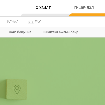
ХАЙЛТ
ГИШҮҮНЧЛЭЛ
ШАГНАЛ
🇬🇧 ENG
Хаяг байршил
Нээлттэй ажлын байр