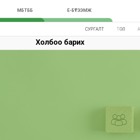
МБТББ
E-БҮТЭЭМЖ
СУРГАЛТ
ТӨСӨЛ
Холбоо барих