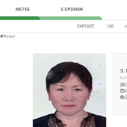
МБТББ
E-БҮТЭЭМЖ
СУРГАЛТ
ТӨСӨЛ
Буцах
З.
Бат
С
Х
Д