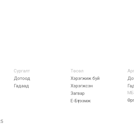
Сургалт
Төсөл
Ар
Дотоод
Хэрэгжиж буй
До
Гадаад
Хэрэгжсэн
Га
МБ
Загвар
Өр
E-Бүтээмж
25