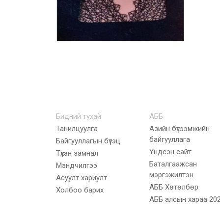
Бидний тухай
АББ
Танилцуулга
Азийн бүтээмжийн
байгууллага
Байгууллагын бүтэц
Үндсэн сайт
Түүхэн замнал
Баталгаажсан
Мэндчилгээ
мэргэжилтэн
Асуулт хариулт
АББ Хөтөлбөр
Холбоо барих
AББ алсын хараа 20