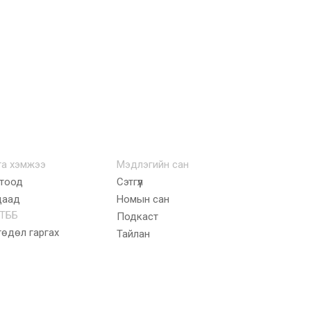
га хэмжээ
Мэдлэгийн сан
тоод
Сэтгүүл
даад
Номын сан
ТББ
Подкаст
гөдөл гаргах
Тайлан