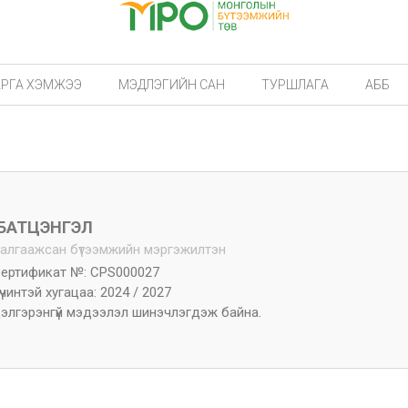
АРГА ХЭМЖЭЭ
МЭДЛЭГИЙН САН
ТУРШЛАГА
АББ
 БАТЦЭНГЭЛ
алгаажсан бүтээмжийн мэргэжилтэн
ертификат №: CPS000027
үчинтэй хугацаа: 2024 / 2027
элгэрэнгүй мэдээлэл шинэчлэгдэж байна.