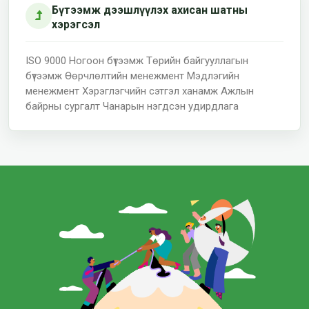
Бүтээмж дээшлүүлэх ахисан шатны
хэрэгсэл
ISO 9000
Ногоон бүтээмж
Төрийн байгууллагын
бүтээмж Өөрчлөлтийн менежмент
Мэдлэгийн
менежмент Хэрэглэгчийн сэтгэл ханамж
Ажлын
байрны сургалт Чанарын нэгдсэн удирдлага