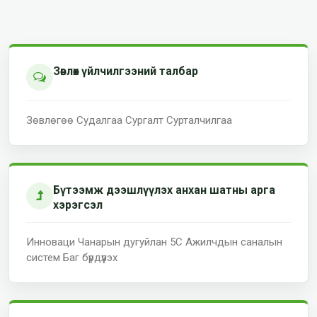
Зөвлөх үйлчилгээний талбар
Зөвлөгөө
Судалгаа
Сургалт
Сурталчилгаа
Бүтээмж дээшлүүлэх анхан шатны арга
хэрэгсэл
Инноваци
Чанарын дугуйлан
5С Ажилчдын саналын
систем
Баг бүрдүүлэх