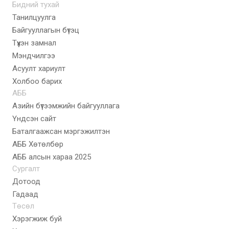
Бидний тухай
Танилцуулга
Байгууллагын бүтэц
Түүхэн замнал
Мэндчилгээ
Асуулт хариулт
Холбоо барих
АББ
Азийн бүтээмжийн байгууллага
Үндсэн сайт
Баталгаажсан мэргэжилтэн
АББ Хөтөлбөр
AББ алсын хараа 2025
Сургалт
Дотоод
Гадаад
Төсөл
Хэрэгжиж буй