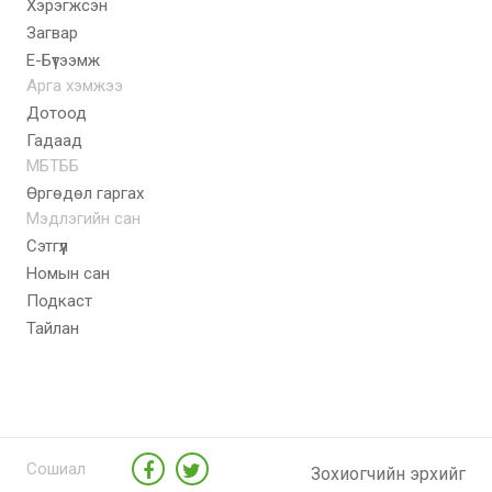
Хэрэгжсэн
Загвар
E-Бүтээмж
Арга хэмжээ
Дотоод
Гадаад
МБТББ
Өргөдөл гаргах
Мэдлэгийн сан
Сэтгүүл
Номын сан
Подкаст
Тайлан
Сошиал
Зохиогчийн эрхийг