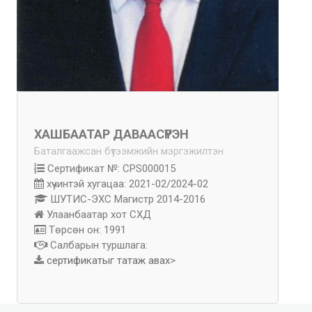
ХАШБААТАР ДАВААСҮРЭН
Баталгаажсан бүтээмжийн мэргэжилтэн
Сертификат №: CPS000015
хүчинтэй хугацаа: 2021-02/2024-02
ШУТИС-ЭХС Магистр 2014-2016
Улаанбаатар хот СХД
Төрсөн он: 1991
Салбарын туршлага:
сертификатыг татаж авах
>