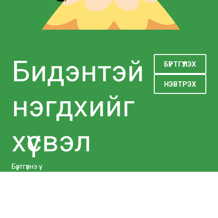
Бидэнтэй
БҮРТГҮҮЛЭХ
НЭВТРЭХ
нэгдхийг
хүсвэл
Бүртгүүлнэ үү.