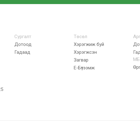
Сургалт
Төсөл
Ар
Дотоод
Хэрэгжиж буй
До
Гадаад
Хэрэгжсэн
Га
МБ
Загвар
Өр
E-Бүтээмж
25
Зохиог