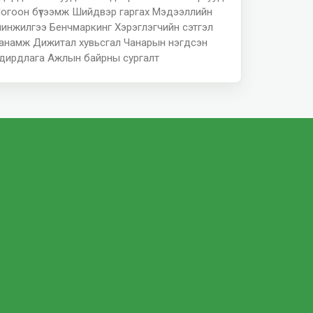
огоон бүтээмж
Шийдвэр гаргах
Мэдээллийн
инжилгээ
Бенчмаркинг
Хэрэглэгчийн сэтгэл
анамж
Дижитал хувьсгал
Чанарын нэгдсэн
дирдлага
Ажлын байрны сургалт