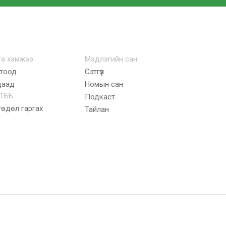
га хэмжээ
Мэдлэгийн сан
тоод
Сэтгүүл
даад
Номын сан
ТББ
Подкаст
гөдөл гаргах
Тайлан
чийн эрхийг хуулиар хамгаална. © 1992-2023