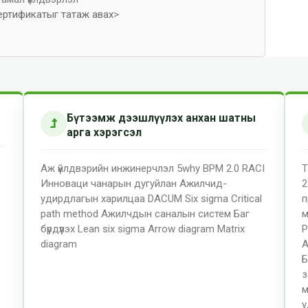
ертификатыг татаж авах
>
Бүтээмж дээшлүүлэх анхан шатны
арга хэрэгсэл
Аж үйлдвэрийн инжинерчлэл
5why
BPM 2.0
RACI
Т
Инноваци
чанарын дугуйлан
Ажилчид-
2
удирдлагын харилцаа
DACUM
Six sigma
Critical
п
path method
Ажилчдын саналын систем
Баг
м
бүрдүүлэх
Lean six sigma
Arrow diagram
Matrix
P
diagram
A
Б
з
м
у