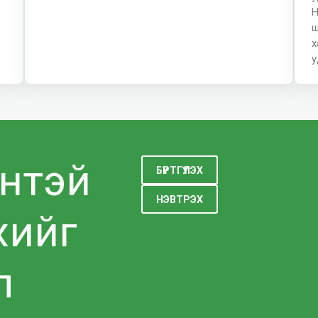
Н
ш
х
у
нтэй
БҮРТГҮҮЛЭХ
НЭВТРЭХ
хийг
л