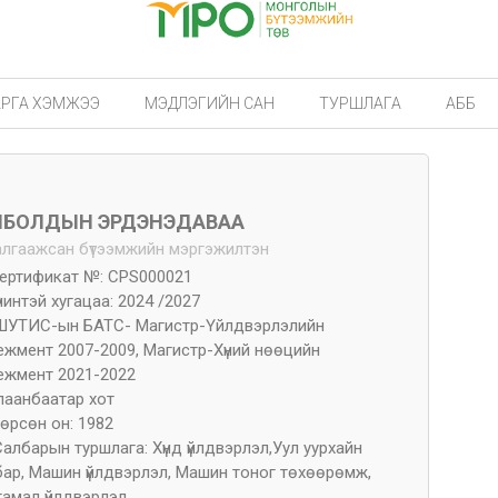
АРГА ХЭМЖЭЭ
МЭДЛЭГИЙН САН
ТУРШЛАГА
АББ
НБОЛДЫН ЭРДЭНЭДАВАА
алгаажсан бүтээмжийн мэргэжилтэн
ертификат №: CPS000021
үчинтэй хугацаа: 2024 /2027
ШУТИС-ын БАТС- Магистр-Үйлдвэрлэлийн
ежмент 2007-2009, Магистр-Хүний нөөцийн
ежмент 2021-2022
лаанбаатар хот
өрсөн он: 1982
Салбарын туршлага: Хүнд үйлдвэрлэл,Уул уурхайн
бар, Машин үйлдвэрлэл, Машин тоног төхөөрөмж,
гамал үйлдвэрлэл