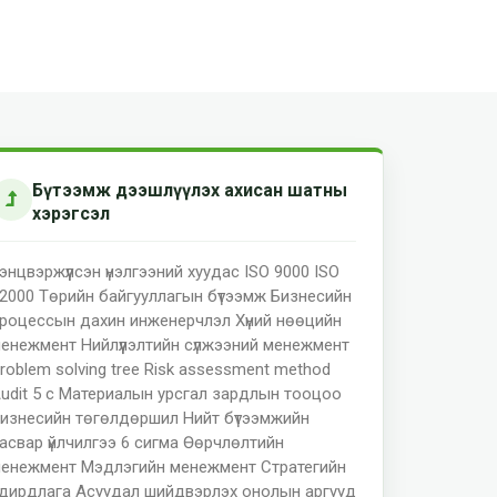
Бүтээмж дээшлүүлэх ахисан шатны
хэрэгсэл
энцвэржүүлсэн үнэлгээний хуудас
ISO 9000
ISO
2000
Төрийн байгууллагын бүтээмж
Бизнесийн
роцессын дахин инженерчлэл
Хүний нөөцийн
енежмент
Нийлүүлэлтийн сүлжээний менежмент
roblem solving tree
Risk assessment method
udit 5 c
Материалын урсгал зардлын тооцоо
изнесийн төгөлдөршил
Нийт бүтээмжийн
асвар үйлчилгээ
6 сигма
Өөрчлөлтийн
енежмент
Мэдлэгийн менежмент
Стратегийн
дирдлага
Асуудал шийдвэрлэх онолын аргууд