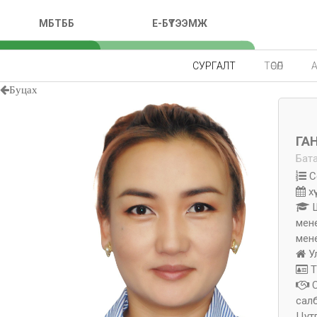
МБТББ
E-БҮТЭЭМЖ
СУРГАЛТ
ТӨСӨЛ
Буцах
ГА
Бат
С
х
мен
мен
У
Т
сал
Цут