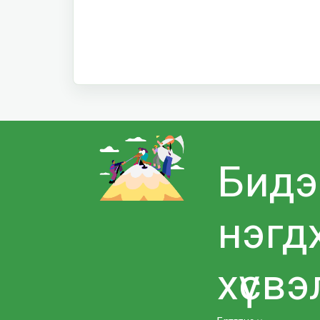
Бидэ
нэгд
хүсвэ