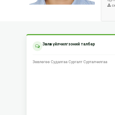
с
Зөвлөх үйлчилгээний талбар
Зөвлөгөө
Судалгаа
Сургалт
Сурталчилгаа