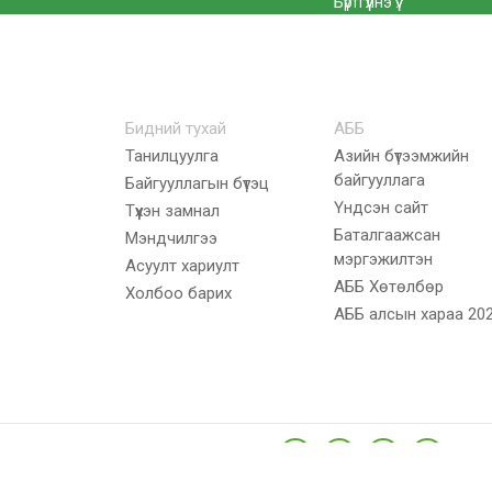
Бүртгүүлнэ үү.
Бидний тухай
АББ
Танилцуулга
Азийн бүтээмжийн
байгууллага
Байгууллагын бүтэц
Үндсэн сайт
Түүхэн замнал
Баталгаажсан
Мэндчилгээ
мэргэжилтэн
Асуулт хариулт
АББ Хөтөлбөр
Холбоо барих
AББ алсын хараа 20
Сошиал холбоос