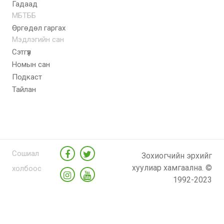
Гадаад
МБТББ
Өргөдөл гаргах
Мэдлэгийн сан
Сэтгүүл
Номын сан
Подкаст
Тайлан
Сошиал
Зохиогчийн эрхийг
хуулиар хамгаална. ©
холбоос
1992-2023