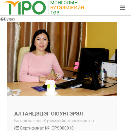
Буцах
АЛТАНЦЭЦЭГ ОЮУНГЭРЭЛ
Баталгаажсан бүтээмжийн мэргэжилтэн
Сертификат №: CPS000010