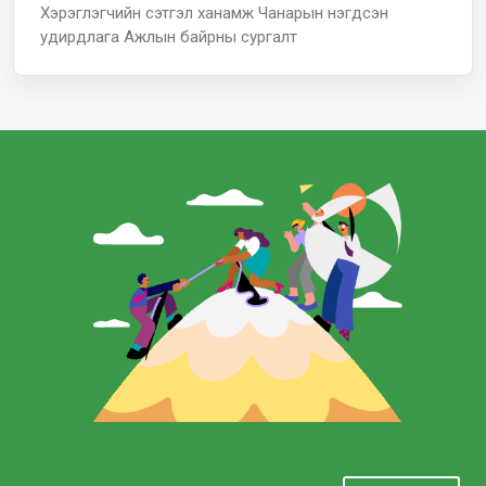
Хэрэглэгчийн сэтгэл ханамж
Чанарын нэгдсэн
удирдлага
Ажлын байрны сургалт