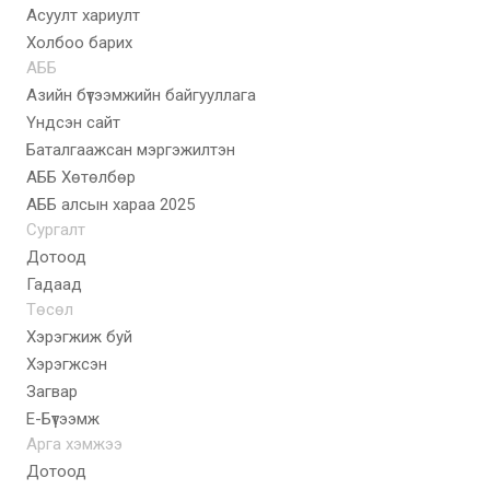
Асуулт хариулт
Холбоо барих
АББ
Азийн бүтээмжийн байгууллага
Үндсэн сайт
Баталгаажсан мэргэжилтэн
АББ Хөтөлбөр
AББ алсын хараа 2025
Сургалт
Дотоод
Гадаад
Төсөл
Хэрэгжиж буй
Хэрэгжсэн
Загвар
E-Бүтээмж
Арга хэмжээ
Дотоод