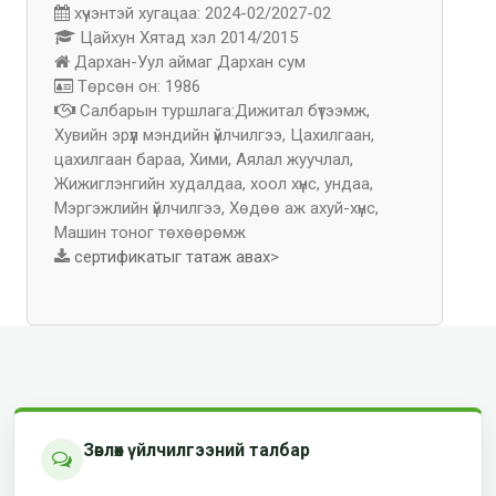
хүчэнтэй хугацаа: 2024-02/2027-02
Цайхун Хятад хэл 2014/2015
Дархан-Уул аймаг Дархан сум
Төрсөн он: 1986
Салбарын туршлага:Дижитал бүтээмж,
Хувийн эрүүл мэндийн үйлчилгээ, Цахилгаан,
цахилгаан бараа, Хими, Аялал жуучлал,
Жижиглэнгийн худалдаа, хоол хүнс, ундаа,
Мэргэжлийн үйлчилгээ, Хөдөө аж ахуй-хүнс,
Машин тоног төхөөрөмж
сертификатыг татаж авах
>
Зөвлөх үйлчилгээний талбар