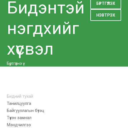
Бидэнтэй
БҮРТГҮҮЛЭХ
НЭВТРЭХ
нэгдхийг
хүсвэл
Бүртгүүлнэ үү.
Бидний тухай
Танилцуулга
Байгууллагын бүтэц
Түүхэн замнал
Мэндчилгээ