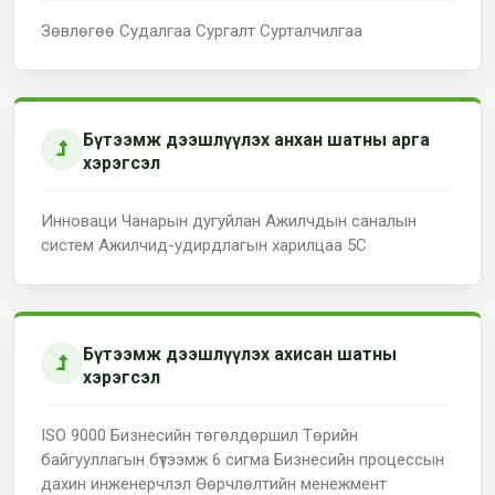
Зөвлөгөө
Судалгаа
Сургалт
Сурталчилгаа
Бүтээмж дээшлүүлэх анхан шатны арга
хэрэгсэл
Инноваци
Чанарын дугуйлан
Ажилчдын саналын
систем
Ажилчид-удирдлагын харилцаа
5С
Бүтээмж дээшлүүлэх ахисан шатны
хэрэгсэл
ISO 9000
Бизнесийн төгөлдөршил
Төрийн
байгууллагын бүтээмж
6 сигма
Бизнесийн процессын
дахин инженерчлэл
Өөрчлөлтийн менежмент